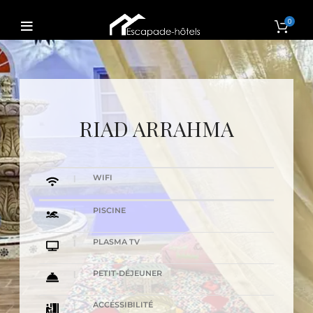
0
RIAD ARRAHMA
WIFI
PISCINE
PLASMA TV
PETIT-DÉJEUNER
ACCÉSSIBILITÉ