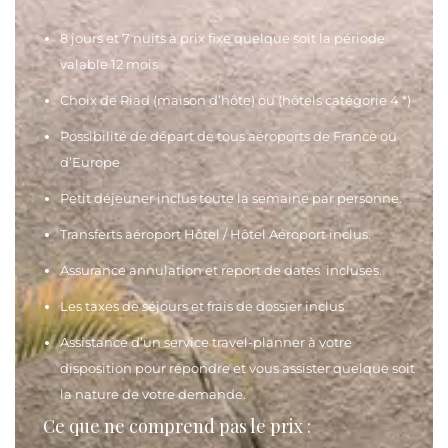
8 jours et 7 nuits à prix fixe quelque soit la période
valable 12 mois
Choix de Riad (maison d’hôte) ou (hôtels catégorie 4 *)
Possibilité de départ de tous aéroports de France ou
d’Europe
Petit déjeuner inclus toute la semaine par personne.
Transferts aéroport Hôtel / Hôtel Aéroport inclus.
Assurance annulation et report de dates incluses.
Les taxes de séjours et frais de dossier inclus
Assistance d’un service travel-planner à votre
disposition pour répondre et vous assister quelque soit
la nature de votre demande.
Ce que ne comprend pas le prix :