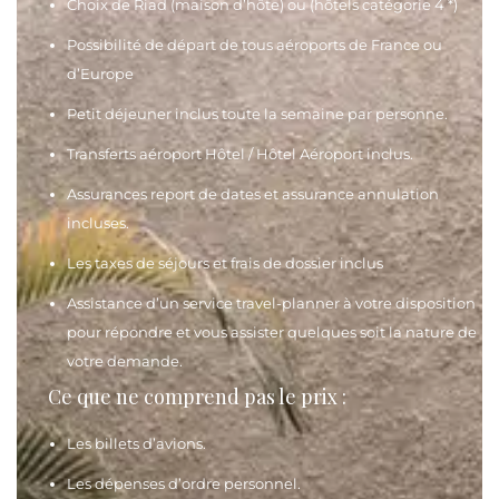
Choix de Riad (maison d’hôte) ou (hôtels catégorie 4 *)
Possibilité de départ de tous aéroports de France ou
d’Europe
Petit déjeuner inclus toute la semaine par personne.
Transferts aéroport Hôtel / Hôtel Aéroport inclus.
Assurances report de dates et assurance annulation
incluses.
Les taxes de séjours et frais de dossier inclus
Assistance d’un service travel-planner à votre disposition
pour répondre et vous assister quelques soit la nature de
votre demande.
Ce que ne comprend pas le prix :
Les billets d’avions.
Les dépenses d’ordre personnel.